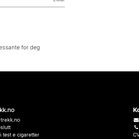
essante for deg
ekk.no
K
trekk.no
slutt
i test e cigaretter
CV