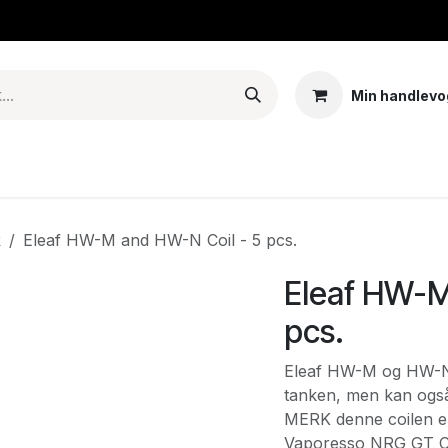
Min handlevo
Tank – Coils – Pods
E-juice & nikotinposer
Base
Arom
R
Eleaf HW-M and HW-N Coil - 5 pcs.
Eleaf HW-M
pcs.
Eleaf HW-M og HW-N C
tanken, men kan også
MERK denne coilen e
Vaporesso NRG GT Co