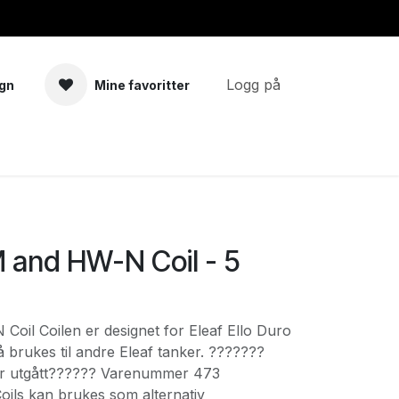
Logg på
gn
Mine favoritter
a
Tilbehør
 and HW-N Coil - 5
oil Coilen er designet for Eleaf Ello Duro
 brukes til andre Eleaf tanker. ???????
r utgått?????? Varenummer 473
ils kan brukes som alternativ