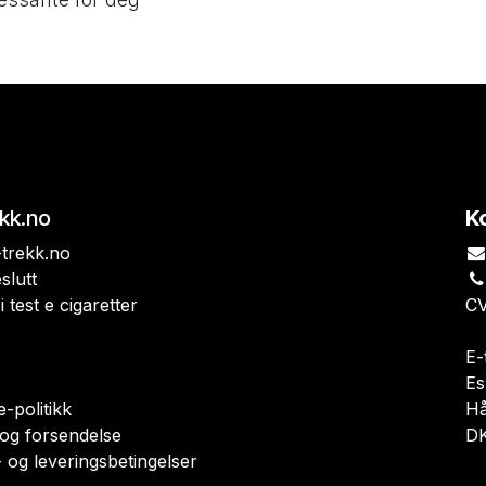
ekk.no
K
trekk.no
slutt
i test e cigaretter
CV
E-
Es
-politikk
H
 og forsendelse
DK
 og leveringsbetingelser