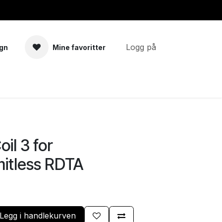
Logg på
gn
Mine favoritter
a
Tilbehør
il 3 for
itless RDTA
Legg i handlekurven