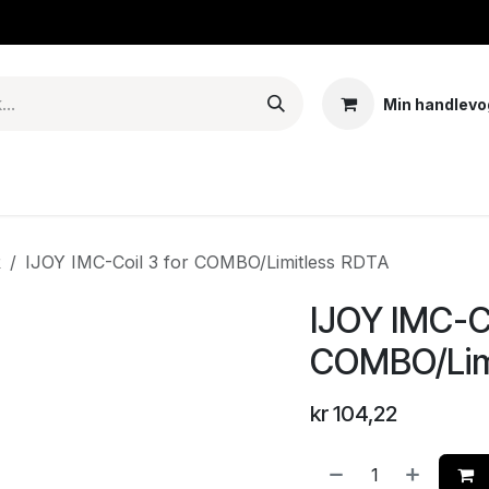
Min handlevo
Tank – Coils – Pods
E-juice & nikotinposer
Base
Arom
R
IJOY IMC-Coil 3 for COMBO/Limitless RDTA
IJOY IMC-Co
COMBO/Lim
kr
104,22