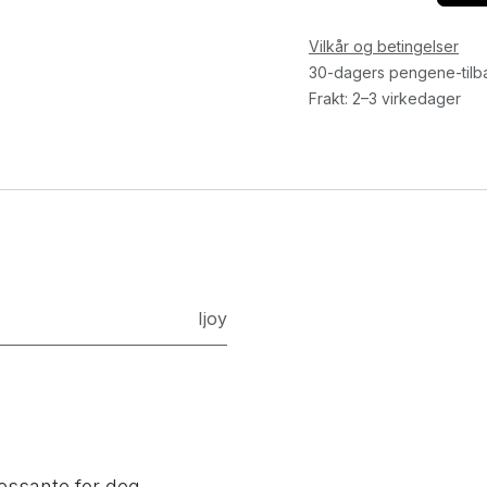
Vilkår og betingelser
30-dagers pengene-tilb
Frakt: 2–3 virkedager
Ijoy
essante for deg