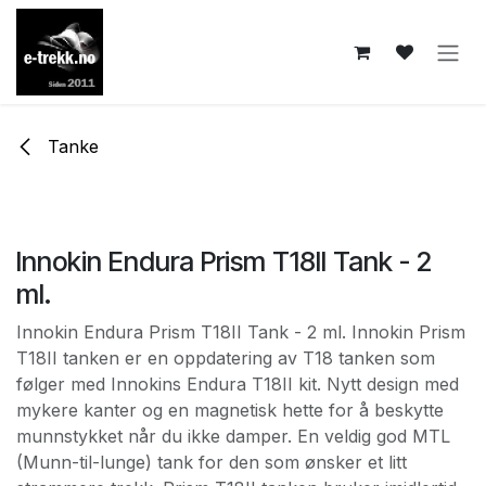
Skip to Content
Tanke
Innokin Endura Prism T18II Tank - 2
ml.
Innokin Endura Prism T18II Tank - 2 ml. Innokin Prism
T18II tanken er en oppdatering av T18 tanken som
følger med Innokins Endura T18II kit. Nytt design med
mykere kanter og en magnetisk hette for å beskytte
munnstykket når du ikke damper. En veldig god MTL
(Munn-til-lunge) tank for den som ønsker et litt