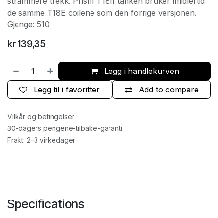
strammere trekk. Prism T18II tanken bruker imidlertid
de samme T18E coilene som den forrige versjonen.
Gjenge: 510
kr
139,35
Legg i handlekurven
Legg til i favoritter
Add to compare
Vilkår og betingelser
30-dagers pengene-tilbake-garanti
Frakt: 2–3 virkedager
Specifications