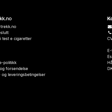
ekk.no
K
trekk.no
slutt
i test e cigaretter
CV
E-
Es
-politikk
H
 og forsendelse
DK
 og leveringsbetingelser