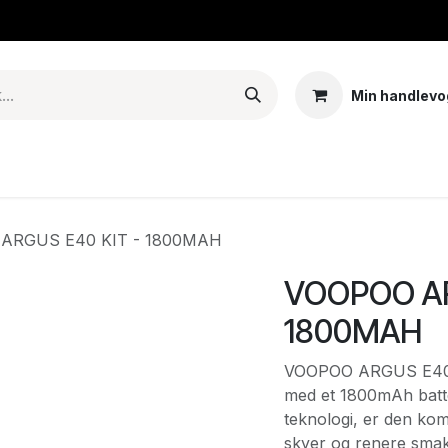
Min handlevo
Tank – Coils – Pods
E-juice & nikotinposer
Base
Arom
ARGUS E40 KIT - 1800MAH
VOOPOO AR
1800MAH
VOOPOO ARGUS E40 K
med et 1800mAh batte
teknologi, er den kom
skyer og renere smak.