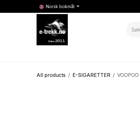
Skip to Content
Norsk bokmål
E-sigaretter
E-sigarett batterier & mods
All products
E-SIGARETTER
VOOPOO 