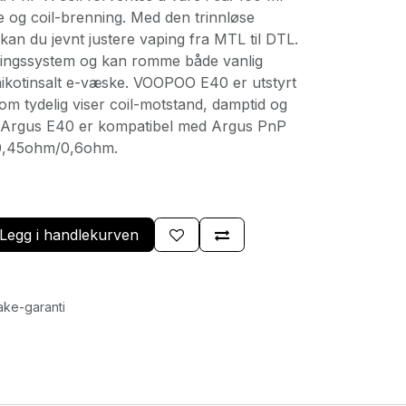
 og coil-brenning. Med den trinnløse
 kan du jevnt justere vaping fra MTL til DTL.
llingssystem og kan romme både vanlig
nikotinsalt e-væske. VOOPOO E40 er utstyrt
m tydelig viser coil-motstand, damptid og
Argus E40 er kompatibel med Argus PnP
/0,45ohm/0,6ohm.
Legg i handlekurven
ake-garanti