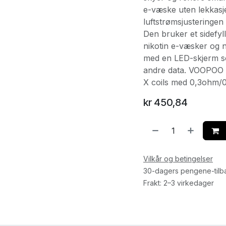
e-væske uten lekkasje
luftstrømsjusteringen
Den bruker et sidefy
nikotin e-væsker og 
med en LED-skjerm so
andre data. VOOPOO 
X coils med 0,3ohm
kr
450,84
Vilkår og betingelser
30-dagers pengene-tilb
Frakt: 2–3 virkedager