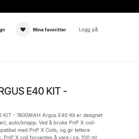
Logg på
gn
Mine favoritter
a
Tilbehør
GUS E40 KIT -
IT - 1800MAH Argus E40 Kit er designet
ri, auto/knapp. Ved å bruke PnP X coil-
patibel med PnP X Coils, og gir tettere
 PnP X coil forventes å vare i ca. 100 ml