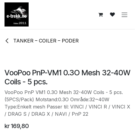
Skip to Content
TANKER – COILER – PODER
VooPoo PnP-VM1 0.3O Mesh 32-40W
Coils - 5 pcs.
VooPoo PnP VM1 0.3O Mesh 32-40W Coils - 5 pcs.
(5PCS/Pack) Motstand:0.3O Område:32~40W
Type:Enkelt mesh Passer til: VINCI / VINCI R / VINCI X
/ DRAG S / DRAG X / NAVI / PnP 22
kr
169,80