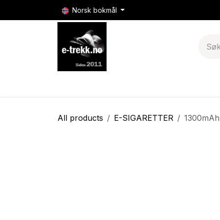
Skip to Content
Norsk bokmål
E-sigaretter
E-sigarett batterier & mods
All products
E-SIGARETTER
1300mAh 