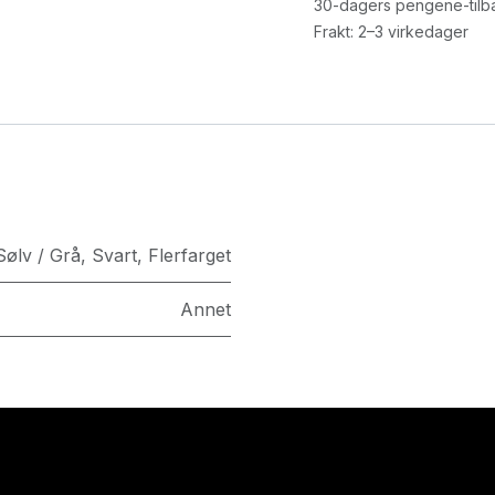
30-dagers pengene-tilb
Frakt: 2–3 virkedager
Sølv / Grå
,
Svart
,
Flerfarget
Annet