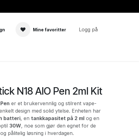
Logg på
gn
Mine favoritter
a
Tilbehør
ick N18 AIO Pen 2ml Kit
 Pen
er et brukervennlig og stilrent vape-
nkelt design med solid ytelse. Enheten har
 batteri
, en
tankkapasitet på 2 ml
og en
ptil
30W
, noe som gjør den egnet for de
g pålitelig løsning i hverdagen.