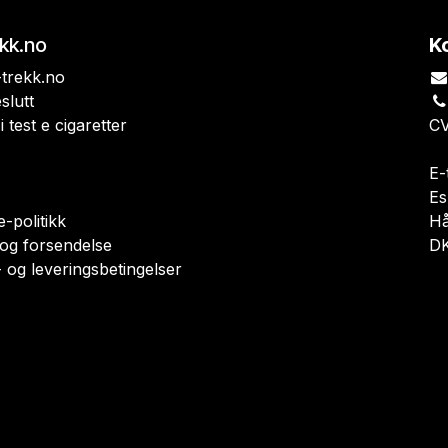
ekk.no
K
trekk.no
slutt
i test e cigaretter
CV
E-
Es
-politikk
H
 og forsendelse
DK
 og leveringsbetingelser