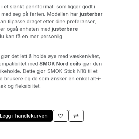
 i et slankt pennformat, som ligger godt i
a med seg på farten. Modellen har
justerbar
 kan tilpasse draget etter dine preferanser,
river også enheten med
justerbare
t du kan få en mer personlig
gjør det lett å holde øye med væskenivået,
ompatibilitet med
SMOK Nord coils
gjør den
ikeholde. Dette gjør SMOK Stick N18 til et
e brukere og de som ønsker en enkel alt-i-
 og fleksibilitet.
Legg i handlekurven