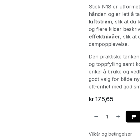
Stick N18 er utformet
hånden og er lett å t
luftstrøm
, slik at du
og flere kilder besk
effektnivåer
, slik a
dampopplevelse.
Den praktiske tanken 
og toppfylling samt k
enkel å bruke og vedl
godt valg for både ny
ett-enhet med god smak
kr
175,65
Vilkår og betingelser