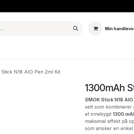
Min handlevo
Tank – Coils – Pods
E-juice & nikotinposer
Base
Arom
Stick N18 AIO Pen 2ml Kit
1300mAh St
SMOK Stick N18 AIO
sett som kombinerer e
et innebygd
1300 mAh
maksimal effekt på op
som ønsker en enkel o