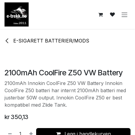
Skip to Content
E-SIGARETT BATTERIER/MODS
2100mAh CoolFire Z50 VW Battery
2100mAh Innokin CoolFire Z50 VW Battery Innokin
CoolFire Z50 batteri har internt 2100mAh batteri med
justerbar 50W output. Innokin CoolFire Z50 er best
kompatibel med Zlide Tank.
kr
350,13
Legg i handlekurven