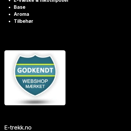
E-væske & nikotinposer
Base
Aroma
Tilbehør
E-trekk.no