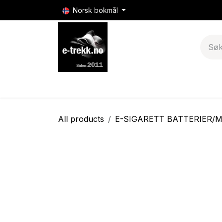
Skip to Content
Norsk bokmål
E-sigaretter
E-sigarett batterier & mods
All products
E-SIGARETT BATTERIER/