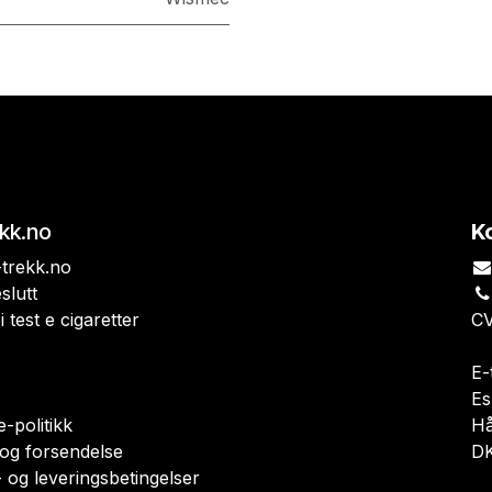
ekk.no
K
trekk.no
slutt
i test e cigaretter
CV
E-
Es
-politikk
H
 og forsendelse
DK
 og leveringsbetingelser