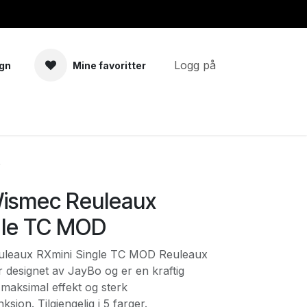
Logg på
gn
Mine favoritter
a
Tilbehør
D
ismec Reuleaux
gle TC MOD
leaux RXmini Single TC MOD Reuleaux
 designet av JayBo og er en kraftig
aksimal effekt og sterk
sjon. Tilgjengelig i 5 farger.