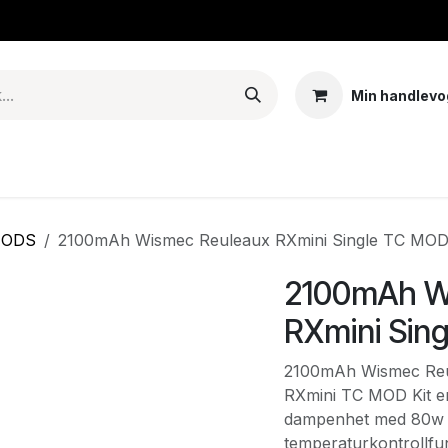
Min handlevo
Tank – Coils – Pods
E-juice & nikotinposer
Base
Arom
MODS
2100mAh Wismec Reuleaux RXmini Single TC MO
2100mAh W
RXmini Sin
2100mAh Wismec Reu
RXmini TC MOD Kit er
dampenhet med 80w m
temperaturkontrollfunk