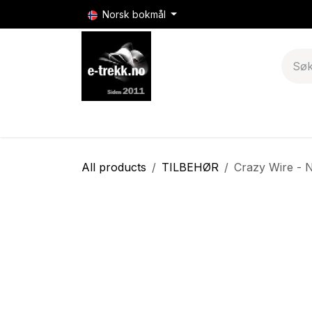
Skip to Content
Norsk bokmål
E-sigaretter
E-sigarett batterier & mods
All products
TILBEHØR
Crazy Wire - 