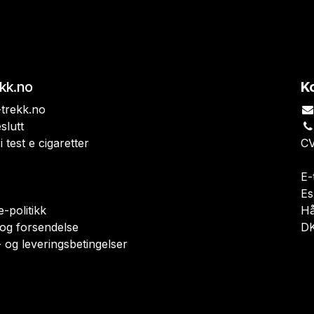
ekk.no
K
trekk.no
slutt
i test e cigaretter
CV
E-
Es
-politikk
H
 og forsendelse
DK
 og leveringsbetingelser