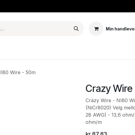
Min handlevo
Tank – Coils – Pods
E-juice & nikotinposer
Base
Arom
NI80 Wire - 50m
Crazy Wire 
Crazy Wire - NI80 Wi
(NiCr8020) Velg mell
28 AWG) - 13,6 ohm/
ohm/m
kr
87,83