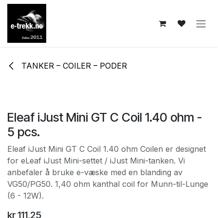
Skip to Content
TANKER – COILER – PODER
Eleaf iJust Mini GT C Coil 1.40 ohm -
5 pcs.
Eleaf iJust Mini GT C Coil 1.40 ohm Coilen er designet
for eLeaf iJust Mini-settet / iJust Mini-tanken. Vi
anbefaler å bruke e-væske med en blanding av
VG50/PG50. 1,40 ohm kanthal coil for Munn-til-Lunge
(6 - 12W).
kr
111,25