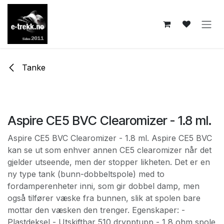
Skip to Content
Tanke
Aspire CE5 BVC Clearomizer - 1.8 ml.
Aspire CE5 BVC Clearomizer - 1.8 ml. Aspire CE5 BVC
kan se ut som enhver annen CE5 clearomizer når det
gjelder utseende, men der stopper likheten. Det er en
ny type tank (bunn-dobbeltspole) med to
fordamperenheter inni, som gir dobbel damp, men
også tilfører væske fra bunnen, slik at spolen bare
mottar den væsken den trenger. Egenskaper: -
Plastdeksel - Utskiftbar 510 drypptupp - 1,8 ohm spole