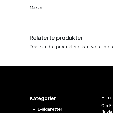
Merke
Relaterte produkter
Disse andre produktene kan være inter
E-tr
Kategorier
Om E-
E-sigaretter
Røyke