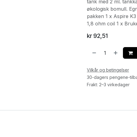
tank med 2 ml. tankka
økologisk bomull. Egn
pakken 1 x Aspire K3 
1,8 ohm coil 1 x Bruk
kr
92,51
Vilkår og betingelser
30-dagers pengene-tilb
Frakt: 2–3 virkedager