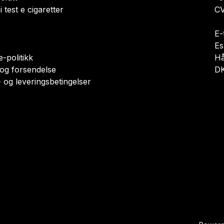
i test e cigaretter
CV
E-
Es
-politikk
H
 og forsendelse
DK
 og leveringsbetingelser