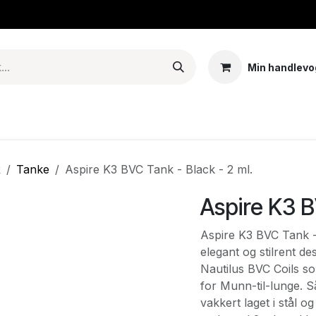
Min handlevo
Tank – Coils – Pods
E-juice & nikotinposer
Base
Arom
R
Tanke
Aspire K3 BVC Tank - Black - 2 ml.
Aspire K3 B
Aspire K3 BVC Tank -
elegant og stilrent d
Nautilus BVC Coils s
for Munn-til-lunge. S
vakkert laget i stål 