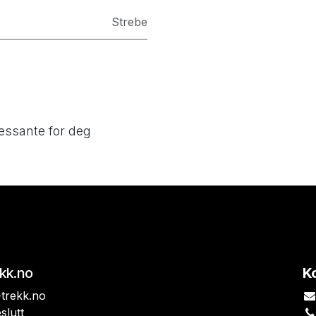
Strebe
essante for deg
ekk.no
K
trekk.no
slutt