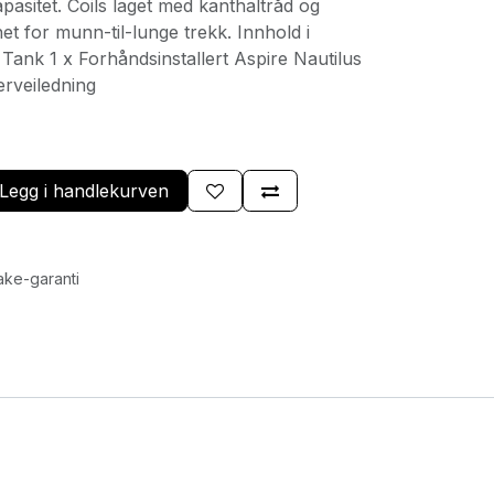
pasitet. Coils laget med kanthaltråd og
et for munn-til-lunge trekk. Innhold i
Tank 1 x Forhåndsinstallert Aspire Nautilus
erveiledning
Legg i handlekurven
ake-garanti