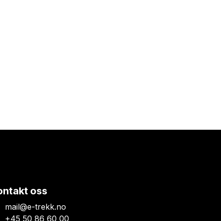
ontakt oss
mail@e-trekk.no
+45 50 86 60 00