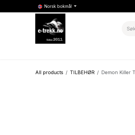
Skip to Content
Norsk bokmål
E-sigaretter
E-sigarett batterier & mods
All products
TILBEHØR
Demon Killer T