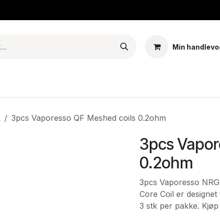
Min handlevo
Tank – Coils – Pods
E-juice & nikotinposer
Base
Arom
R
3pcs Vaporesso QF Meshed coils 0.2ohm
3pcs Vapor
0.2ohm
3pcs Vaporesso NRG
Core Coil er designe
3 stk per pakke. Kjø