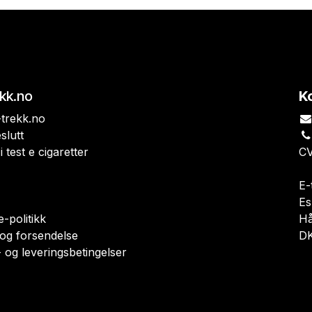
ekk.no
K
trekk.no
slutt
i test e cigaretter
CV
E-
Es
-politikk
H
 og forsendelse
DK
 og leveringsbetingelser