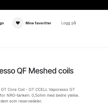
Logg på
gn
Mine favoritter
a
Tilbehør
esso QF Meshed coils
 GT Core Coil - GT CCELL Vaporesso GT
t for NRG-tanken. 0,5ohm med bedre ytelse.
p dem som reservedeler.