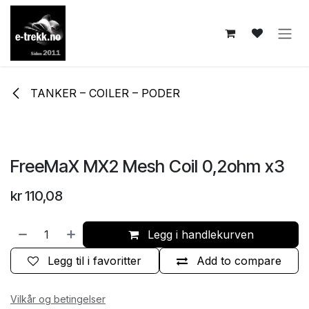
Skip to Content
TANKER – COILER – PODER
FreeMaX MX2 Mesh Coil 0,2ohm x3
kr
110,08
Legg i handlekurven
Legg til i favoritter
Add to compare
Vilkår og betingelser