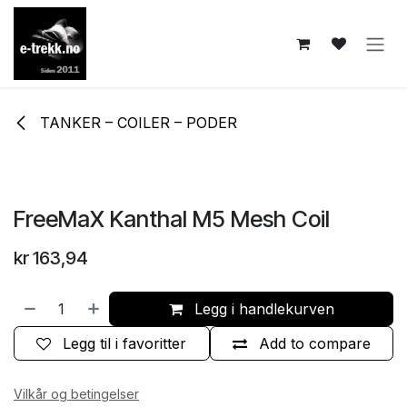
Skip to Content
TANKER – COILER – PODER
FreeMaX Kanthal M5 Mesh Coil
kr
163,94
Legg i handlekurven
Legg til i favoritter
Add to compare
Vilkår og betingelser