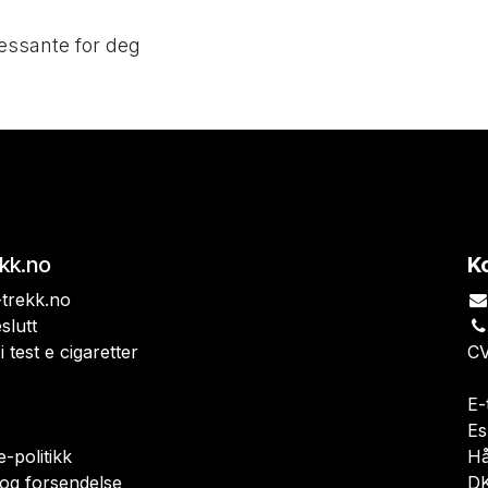
essante for deg
ekk.no
K
trekk.no
slutt
i test e cigaretter
CV
E-
Es
-politikk
H
 og forsendelse
DK