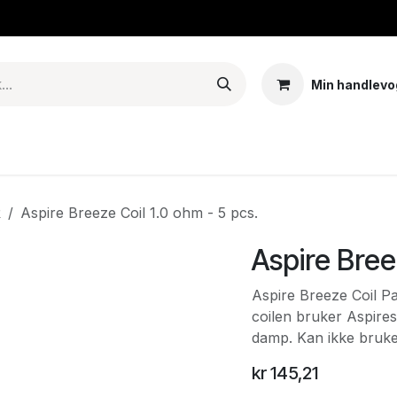
Min handlevo
Tank – Coils – Pods
E-juice & nikotinposer
Base
Arom
R
Aspire Breeze Coil 1.0 ohm - 5 pcs.
Aspire Bree
Aspire Breeze Coil Pa
coilen bruker Aspires
damp. Kan ikke bruke
kr
145,21