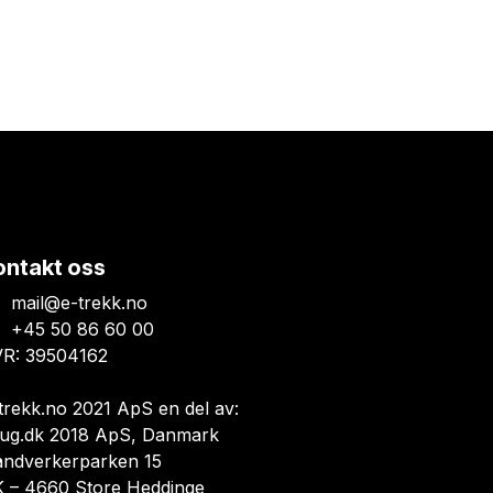
ontakt oss
mail@e-trekk.no
+45 50 86 60 00
R: 39504162
trekk.no 2021 ApS en del av:
ug.dk 2018 ApS, Danmark
åndverkerparken 15
 – 4660 Store Heddinge