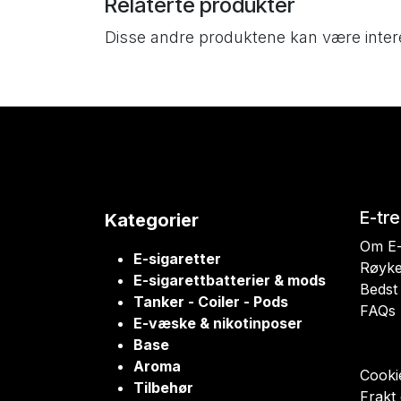
Relaterte produkter
Disse andre produktene kan være inter
E-tr
Kategorier
Om E-
E-sigaretter
Røyke
E-sigarettbatterier & mods
Bedst 
Tanker - Coiler - Pods
FAQs
E-væske & nikotinposer
Base
Aroma
Cookie
Tilbehør
Frakt