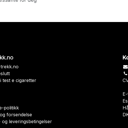
ekk.no
K
trekk.no
slutt
i test e cigaretter
CV
E-
Es
-politikk
H
 og forsendelse
DK
 og leveringsbetingelser