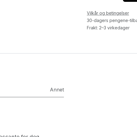
Vilkår og betingelser
30-dagers pengene-tilb
Frakt: 2–3 virkedager
Annet
essante for deg