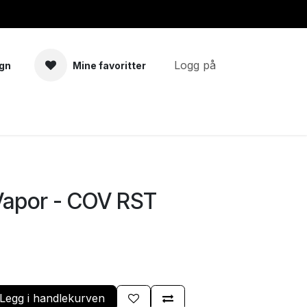
Logg på
gn
Mine favoritter
a
Tilbehør
 Vapor - COV RST
Legg i handlekurven