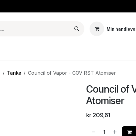
Min handlevo
Tank – Coils – Pods
E-juice & nikotinposer
Base
Arom
R
Tanke
Council of Vapor - COV RST Atomiser
Council of
Atomiser
kr
209,61