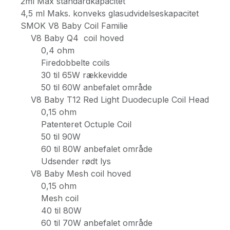
2ml Max standardkapacitet
4,5 ml Maks. konveks glasudvidelseskapacitet
SMOK V8 Baby Coil Familie
V8 Baby Q4 coil hoved
0,4 ohm
Firedobbelte coils
30 til 65W rækkevidde
50 til 60W anbefalet område
V8 Baby T12 Red Light Duodecuple Coil Head
0,15 ohm
Patenteret Octuple Coil
50 til 90W
60 til 80W anbefalet område
Udsender rødt lys
V8 Baby Mesh coil hoved
0,15 ohm
Mesh coil
40 til 80W
60 til 70W anbefalet område