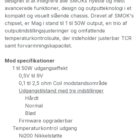
designet til at integrere alle SMOKs nyeste og mest
avancerede funktioner, design og outputteknologi i et
kompakt og visuelt slående chassis. Drevet af SMOK's
chipset, er Mag i stand til 1 til 50W output, en trio af
outputindstillingsjusteringer og omfattende
temperaturkontrolsuite, der indeholder justerbar TCR
samt forvarmningskapacitet.
Mod specifikationer
1 til 50W udgangseffekt
0,5V til 9V
0,1 til 2,5 ohm Coil modstandsområde
Udgangstilstand med tre indstillinger
Hårdt
Normal
Blød
Firmware opgraderbar
Temperaturkontrol udgang
Ni200 Nikkelstøtte