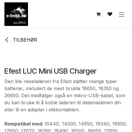
Skip to Content
TILBEHØR
Efest LUC Mini USB Charger
Den lille reiseladeren fra Efest støtter mange typer
batterier, inkludert de mest brukte 18650, 18350 og
26650. Det medfølger også en mikro-USB-kabel, som
du kan bruke til å koble laderen til datamaskinen din
eller til en adapter i stikkontakten.
Kompatibel med:
10440, 14500, 14650, 16340, 16650,
17650, 17670, 18350, 18490, 18500, 18650, 22650,