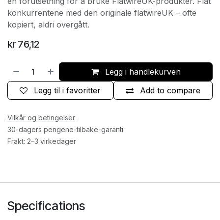
en forutsetning for å bruke FlatwireUK-produkter. Flat
konkurrentene med den originale flatwireUK – ofte
kopiert, aldri overgått.
kr
76,12
Legg i handlekurven
Legg til i favoritter
Add to compare
Vilkår og betingelser
30-dagers pengene-tilbake-garanti
Frakt: 2–3 virkedager
Specifications