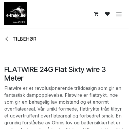
Skip to Content
TILBEHØR
FLATWIRE 24G Flat Sixty wire 3
Meter
Flatwire er et revolusjonerende tråddesign som gir en
fantastisk dampopplevelse. Flatwire er flattrykt, noe
som gir en behagelig lav motstand og et enormt
overflateareal. Vår unikt formede, flattrykte tråd tilbyr
et uovertruffent overflateareal og forbedret smak. En
grundig forståelse av Ohms lov og batterisikkerhet er