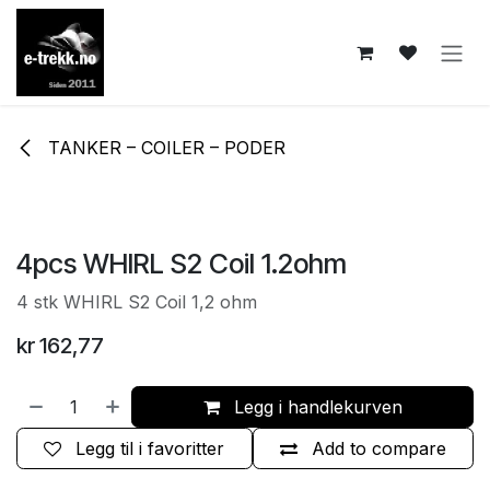
Skip to Content
TANKER – COILER – PODER
4pcs WHIRL S2 Coil 1.2ohm
4 stk WHIRL S2 Coil 1,2 ohm
kr
162,77
Legg i handlekurven
Legg til i favoritter
Add to compare