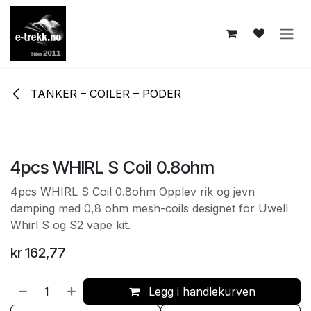
Skip to Content
TANKER – COILER – PODER
4pcs WHIRL S Coil 0.8ohm
4pcs WHIRL S Coil 0.8ohm Opplev rik og jevn
damping med 0,8 ohm mesh-coils designet for Uwell
Whirl S og S2 vape kit.
kr
162,77
Legg i handlekurven