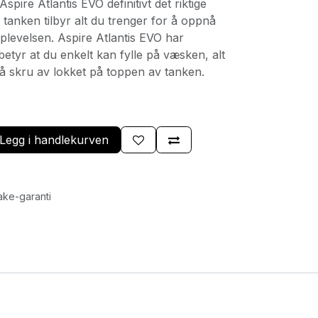
spire Atlantis EVO definitivt det riktige
 tanken tilbyr alt du trenger for å oppnå
levelsen. Aspire Atlantis EVO har
betyr at du enkelt kan fylle på væsken, alt
 å skru av lokket på toppen av tanken.
Legg i handlekurven
ake-garanti