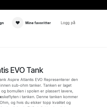
Logg på
gn
Mine favoritter
a
Tilbehør
ntis EVO Tank
Tank Aspire Atlantis EVO Representerer den
innen sub-ohm tanker. Tanken er laget
og bomullen i spolen er plassert lavere,
æskeflyten i tanken. Denne tanken kommer
hm, og hvis du elsker topp kvalitet og