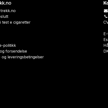
ekk.no
K
trekk.no
slutt
i test e cigaretter
CV
E-
Es
-politikk
H
 og forsendelse
DK
 og leveringsbetingelser