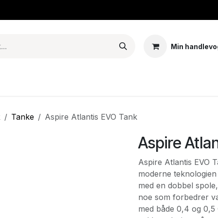
Min handlevo
Tank – Coils – Pods
E-juice & nikotinposer
Base
Arom
R
Tanke
Aspire Atlantis EVO Tank
Aspire Atla
Aspire Atlantis EVO 
moderne teknologien 
med en dobbel spole, 
noe som forbedrer v
med både 0,4 og 0,5 O