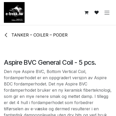
Skip to Content
TANKER – COILER – PODER
Aspire BVC General Coil - 5 pcs.
Den nye Aspire BVC, Bottom Vertical Coil,
fordamperhodet er en oppgradert versjon av Aspire
BDC fordamperhodet. Det nye Aspire BVC
fordamperhodet bruker en ny keramisk fiberteknologi,
som gir en mye renere smak og mettet damp. I tillegg
er det 4 hull i fordamperhodet som forbedrer
tilførselen av e-væske og dermed resulterer i en
fantastisk dampopplevelse uten dry hits og ved bruk