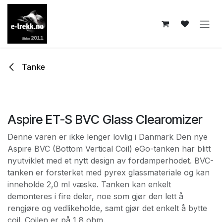
Skip to Content
Tanke
Aspire ET-S BVC Glass Clearomizer
Denne varen er ikke lenger lovlig i Danmark Den nye
Aspire BVC (Bottom Vertical Coil) eGo-tanken har blitt
nyutviklet med et nytt design av fordamperhodet. BVC-
tanken er forsterket med pyrex glassmateriale og kan
inneholde 2,0 ml væske. Tanken kan enkelt
demonteres i fire deler, noe som gjør den lett å
rengjøre og vedlikeholde, samt gjør det enkelt å bytte
coil. Coilen er på 1,8 ohm.