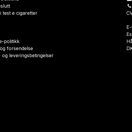
slutt
i test e cigaretter
CV
E-
Es
-politikk
H
 og forsendelse
DK
 og leveringsbetingelser