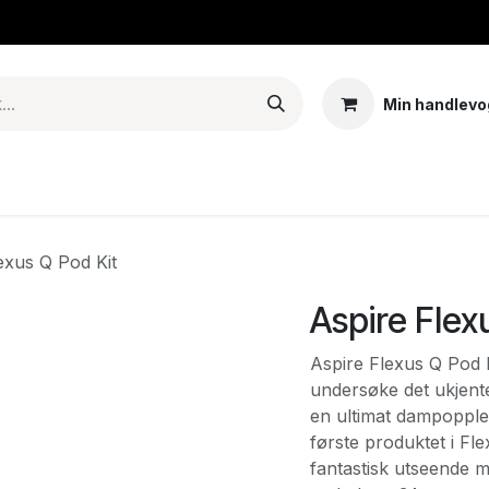
Min handlevo
Tank – Coils – Pods
E-juice & nikotinposer
Base
Arom
exus Q Pod Kit
Aspire Flex
Aspire Flexus Q Pod K
undersøke det ukjente
en ultimat dampopple
første produktet i Fl
fantastisk utseende m