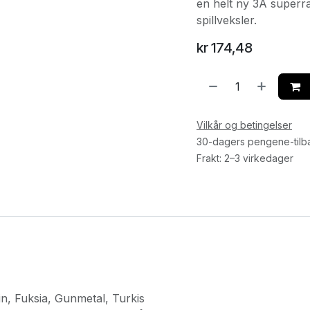
en helt ny 3A superr
spillveksler.
kr
174,48
Vilkår og betingelser
30-dagers pengene-tilb
Frakt: 2–3 virkedager
in
,
Fuksia
,
Gunmetal
,
Turkis