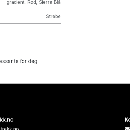
gradient
,
Rød
,
Sierra Blå
Strebe
essante for deg
ekk.no
K
trekk.no