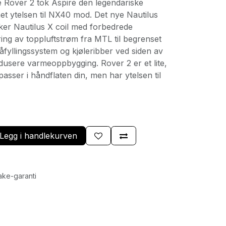
e Rover 2 tok Aspire den legendariske
et ytelsen til NX40 mod. Det nye Nautilus
er Nautilus X coil med forbedrede
ing av toppluftstrøm fra MTL til begrenset
fyllingssystem og kjøleribber ved siden av
dusere varmeoppbygging. Rover 2 er et lite,
sser i håndflaten din, men har ytelsen til
Legg i handlekurven
ake-garanti