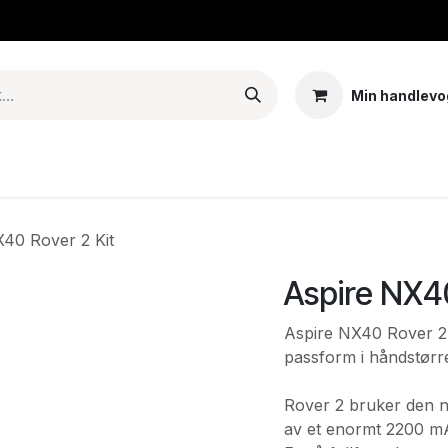
Min handlevo
Tank – Coils – Pods
E-juice & nikotinposer
Base
Arom
X40 Rover 2 Kit
Aspire NX40
Aspire NX40 Rover 2 t
passform i håndstørre
Rover 2 bruker den 
av et enormt 2200 mA