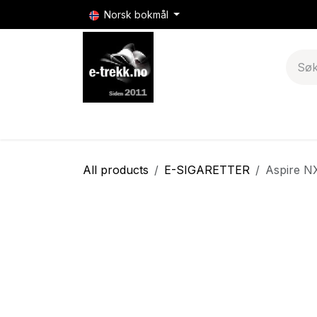
Skip to Content
Norsk bokmål
E-sigaretter
E-sigarett batterier & mods
All products
E-SIGARETTER
Aspire N