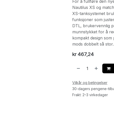
For å fullføre den ny
Nautilus XS og match
XS-tanksystemet bruk
funksjoner som juster
DTL, brukervennlig på
munnstykket for å re
kompakt design som pa
mods dobbelt så stor.
kr
467,24
Vilkår og betingelser
30-dagers pengene-tilb
Frakt: 2–3 virkedager