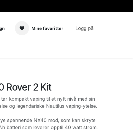
Logg på
gn
Mine favoritter
a
Tilbehør
 Rover 2 Kit
ar kompakt vaping til et nytt nivå med sin
lse og legendariske Nautilus vaping-ytelse.
nye spennende NX40 mod, som kan skryte
h batteri som leverer opptil 40 watt strøm.