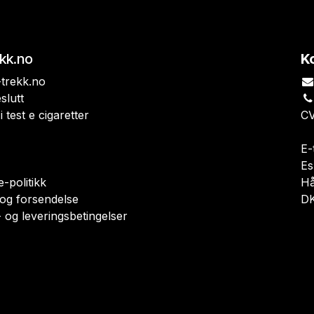
ekk.no
K
trekk.no
slutt
i test e cigaretter
CV
E-
Es
-politikk
H
 og forsendelse
DK
 og leveringsbetingelser