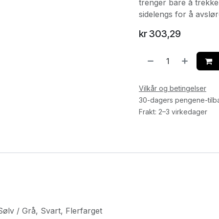
trenger bare å trekk
sidelengs for å avsløre
kr
303,29
Vilkår og betingelser
30-dagers pengene-tilb
Frakt: 2–3 virkedager
Sølv / Grå
,
Svart
,
Flerfarget