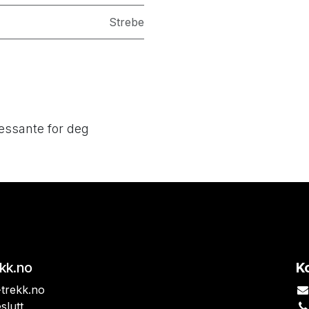
Strebe
essante for deg
ekk.no
K
trekk.no
slutt