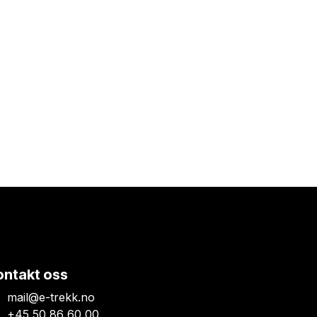
ontakt oss
mail@e-trekk.no
+45 50 86 60 00