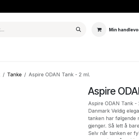
Min handlevo
Tank – Coils – Pods
E-juice & nikotinposer
Base
Arom
R
Tanke
Aspire ODAN Tank - 2 ml.
Aspire ODAN
Aspire ODAN Tank - 2 
Danmark Veldig elega
tanken har følgende 
gjenger. Så lett å bar
Selv når tanken er fy