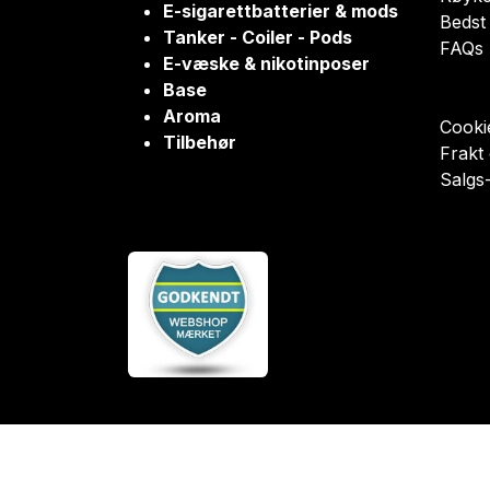
E-sigarettbatterier & mods
Bedst 
Tanker - Coiler - Pods
FAQs
E-væske & nikotinposer
Base
Aroma
Cookie
Tilbehør
Frakt
Salgs-
Norsk bokmål