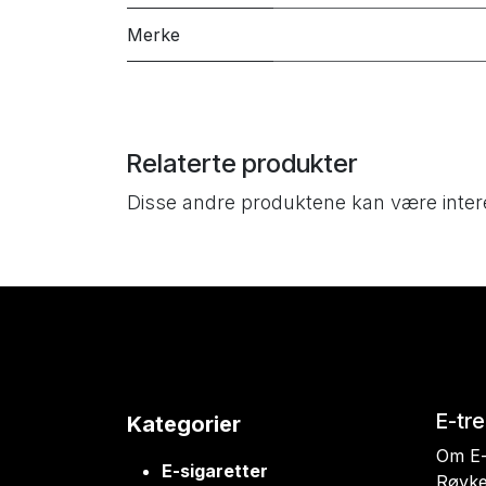
Merke
Relaterte produkter
Disse andre produktene kan være inter
E-tr
Kategorier
Om E-
E-sigaretter
Røyke