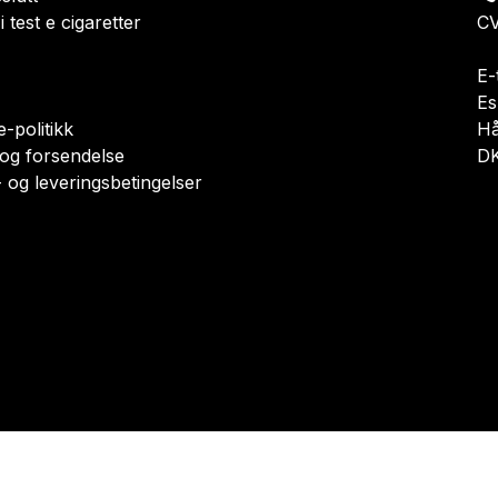
i test e cigaretter
CV
E-
Es
-politikk
H
 og forsendelse
DK
 og leveringsbetingelser