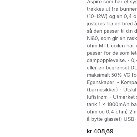
Aspire som har et sy
trekkes ut fra bunne
(10-12W) og en 0,4 o
justeres fra en bred 
så den passer til din 
Ni80, som gir en ras
ohm MTL coilen har e
passer for de som lete
dampopplevelse. - 0,
eller en begrenset D
maksimalt 50% VG for 
Egenskaper: - Kompak
(barnesikker) - Utski
luftstrøm - Utmerket 
tank 1 x 1800mAh batt
ohm og 0,4 ohm) 2 mu
å bytte glasset) USB
kr
408,69