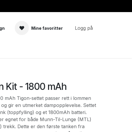
Logg på
gn
Mine favoritter
a
Tilbehør
n Kit - 1800 mAh
00 mAh Tigon-settet passer rett i lommen
e og gir en utmerket dampopplevelse. Settet
nk (toppfylling) og et 1800mAh batteri.
er egnet for både Munn-Til-Lunge (MTL)
 trekk. Dette er den første tanken fra