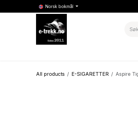
Skip to Content
Norsk bokmål
E-sigaretter
E-sigarett batterier & mods
All products
E-SIGARETTER
Aspire Ti