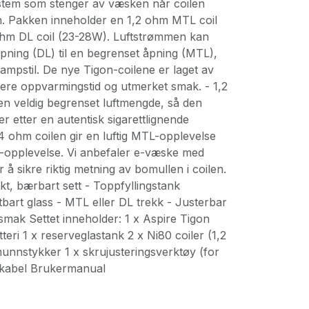
stem som stenger av væsken når coilen
n. Pakken inneholder en 1,2 ohm MTL coil
hm DL coil (23-28W). Luftstrømmen kan
åpning (DL) til en begrenset åpning (MTL),
dampstil. De nye Tigon-coilene er laget av
kere oppvarmingstid og utmerket smak. - 1,2
n veldig begrenset luftmengde, så den
r etter en autentisk sigarettlignende
4 ohm coilen gir en luftig MTL-opplevelse
L-opplevelse. Vi anbefaler e-væske med
å sikre riktig metning av bomullen i coilen.
t, bærbart sett - Toppfyllingstank
ftbart glass - MTL eller DL trekk - Justerbar
smak Settet inneholder: 1 x Aspire Tigon
eri 1 x reserveglastank 2 x Ni80 coiler (1,2
nnstykker 1 x skrujusteringsverktøy (for
-kabel Brukermanual