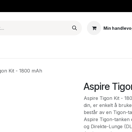
Min handlevo
Tank – Coils – Pods
E-juice & nikotinposer
Base
Arom
gon Kit - 1800 mAh
Aspire Tigo
Aspire Tigon Kit - 18
din, er enkelt å bruk
består av en Tigon-ta
Aspire Tigon-tanken 
og Direkte-Lunge (DL)