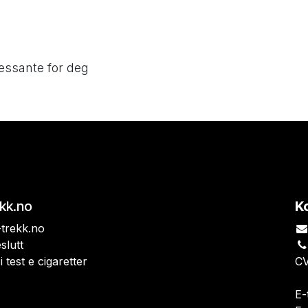
essante for deg
ekk.no
K
trekk.no
slutt
i test e cigaretter
CV
E-