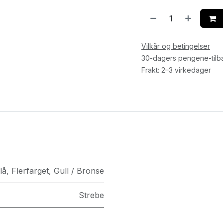
Vilkår og betingelser
30-dagers pengene-tilb
Frakt: 2–3 virkedager
lå
,
Flerfarget
,
Gull / Bronse
Strebe