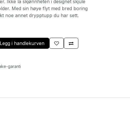
r. Ikke la skjønnheten i designet skjule
older. Med sin høye flyt med bred boring
ikt noe annet drypptupp du har sett.
Legg i handlekurven
ake-garanti