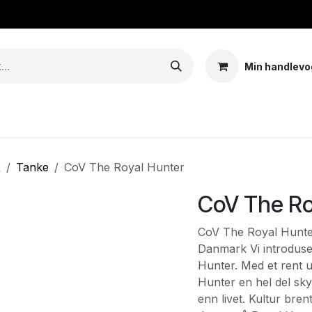
Min handlevo
Tank – Coils – Pods
E-juice & nikotinposer
Base
Arom
R
Tanke
CoV The Royal Hunter
CoV The Ro
CoV The Royal Hunter
Danmark Vi introduse
Hunter. Med et rent 
Hunter en hel del sk
enn livet. Kultur bre