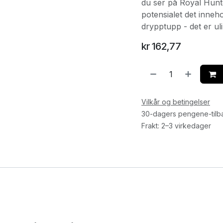
du ser på Royal Hunte
potensialet det inneh
drypptupp - det er ul
kr
162,77
Vilkår og betingelser
30-dagers pengene-tilb
Frakt: 2–3 virkedager