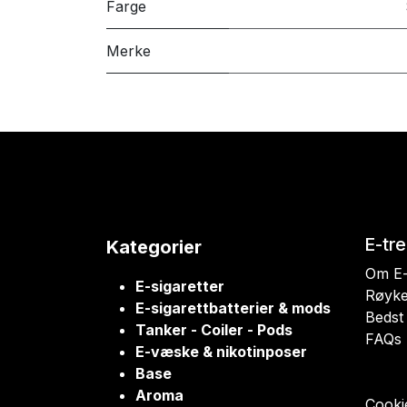
Farge
Merke
E-tr
Kategorier
Om E-
E-sigaretter
Røyke
E-sigarettbatterier & mods
Bedst 
Tanker - Coiler - Pods
FAQs
E-væske & nikotinposer
Base
Aroma
Cookie