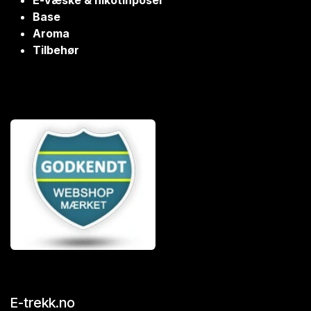
E-væske & nikotinposer
Base
Aroma
Tilbehør
E-trekk.no