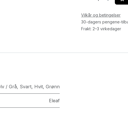
Vilkår og betingelser
30-dagers pengene-tilb
Frakt: 2–3 virkedager
lv / Grå
,
Svart
,
Hvit
,
Grønn
Eleaf