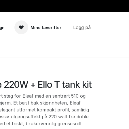
Logg på
gn
Mine favoritter
a
Tilbehør
e 220W + Ello T tank kit
rt steg for Eleaf med en sentrert 510 og
jerm. Et beist bak skjønnheten, Eleaf
elegant utformet kompakt profil, samtidig
assiv utgangseffekt på 220 watt fra doble
et friskt, brukervennlig grensesnitt,