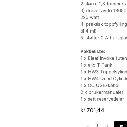
2 større 1,3-tommers 
3) drevet av to 18650
220 watt
4. praktisk toppfyllin
til 4 ml)
5. støtter 2 A hurtigl
Pakkeliste:
1 x Eleaf invoke (uten
1 x ello T Tank
1 x HW3 Trippelsylind
1 x HW4 Quad Cylind
1 x QC USB-kabel
2 x brukermanualer
1 x sett reservedeler
kr
701,44