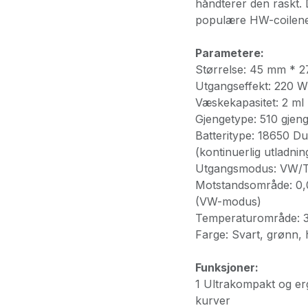
håndterer den raskt.
populære HW-coilene 
Parametere:
Størrelse: 45 mm * 
Utgangseffekt: 220 W
Væskekapasitet: 2 ml (
Gjengetype: 510 gjen
Batteritype: 18650 Du
(kontinuerlig utladni
Utgangsmodus: VW/TC
Motstandsområde: 0,
(VW-modus)
Temperaturområde: 3
Farge: Svart, grønn, h
Funksjoner:
1 Ultrakompakt og e
kurver