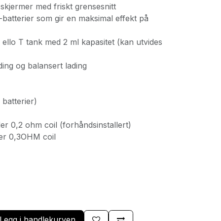
skjermer med friskt grensesnitt
-batterier som gir en maksimal effekt på
g ello T tank med 2 ml kapasitet (kan utvides
ading og balansert lading
 batterier)
er 0,2 ohm coil (forhåndsinstallert)
er 0,3OHM coil
Legg i handlekurven