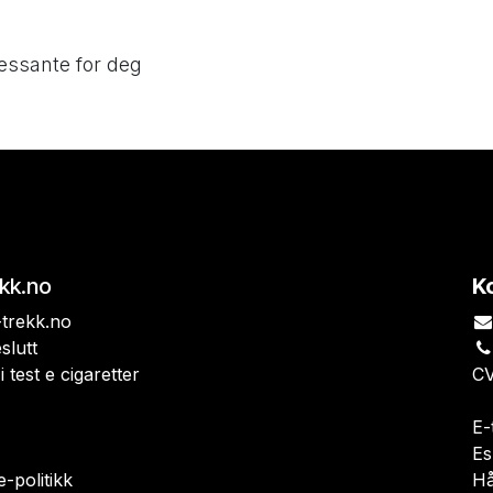
essante for deg
ekk.no
K
trekk.no
slutt
i test e cigaretter
CV
E-
Es
-politikk
H