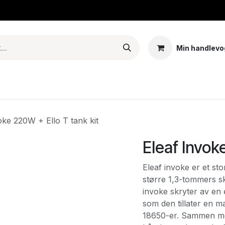
Min handlevo
Tank – Coils – Pods
E-juice & nikotinposer
Base
Arom
oke 220W + Ello T tank kit
Eleaf Invok
Eleaf invoke er et sto
større 1,3-tommers sk
invoke skryter av en 
som den tillater en m
18650-er. Sammen med 