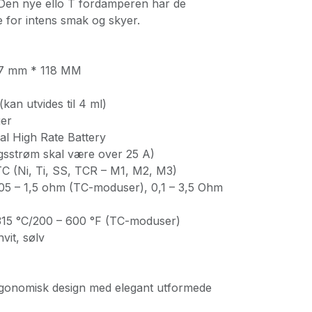
 Den nye ello T fordamperen har de
for intens smak og skyer.
27 mm * 118 MM
kan utvides til 4 ml)
ger
al High Rate Battery
ngsstrøm skal være over 25 A)
 (Ni, Ti, SS, TCR – M1, M2, M3)
05 – 1,5 ohm (TC-moduser), 0,1 – 3,5 Ohm
15 °C/200 – 600 °F (TC-moduser)
vit, sølv
rgonomisk design med elegant utformede