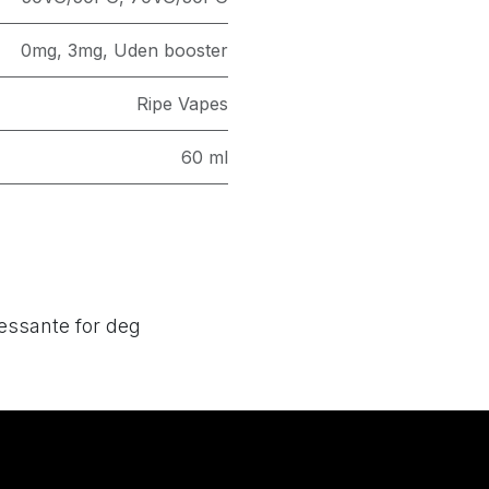
0mg
,
3mg
,
Uden booster
Ripe Vapes
60 ml
essante for deg