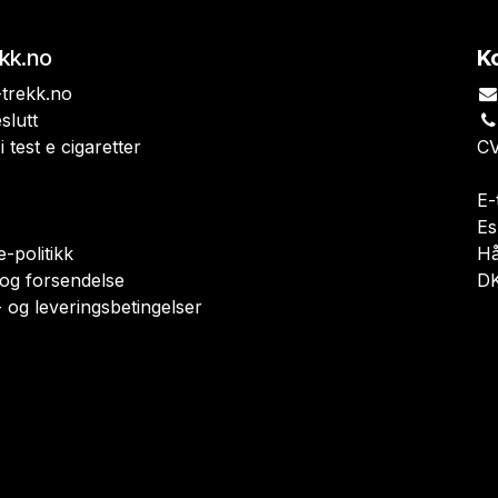
ekk.no
K
trekk.no
slutt
i test e cigaretter
CV
E-
Es
-politikk
H
 og forsendelse
DK
 og leveringsbetingelser