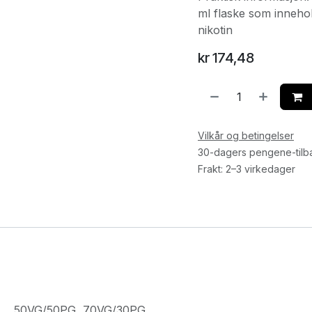
ml flaske som inneho
nikotin
kr
174,48
Vilkår og betingelser
30-dagers pengene-tilb
Frakt: 2–3 virkedager
50VG/50PG
,
70VG/30PG