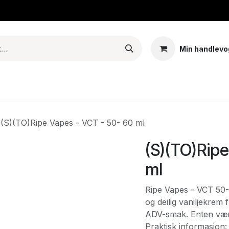
Min handlevo
Tank – Coils – Pods
E-juice & nikotinposer
Base
Arom
(S)(TO)Ripe Vapes - VCT - 50- 60 ml
(S)(TO)Ripe
ml
Ripe Vapes - VCT 50-
og deilig vaniljekrem 
ADV-smak. Enten været
Praktisk informasjon