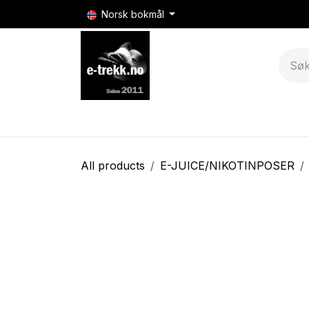
Skip to Content
Norsk bokmål
E-sigaretter
E-sigarett batterier & mods
All products
E-JUICE/NIKOTINPOSER