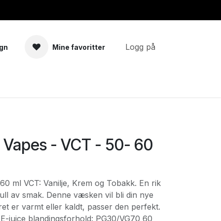
Logg på
gn
Mine favoritter
a
Tilbehør
 Vapes - VCT - 50- 60
60 ml VCT: Vanilje, Krem og Tobakk. En rik
full av smak. Denne væsken vil bli din nye
 er varmt eller kaldt, passer den perfekt.
: E-juice blandingsforhold: PG30/VG70 60