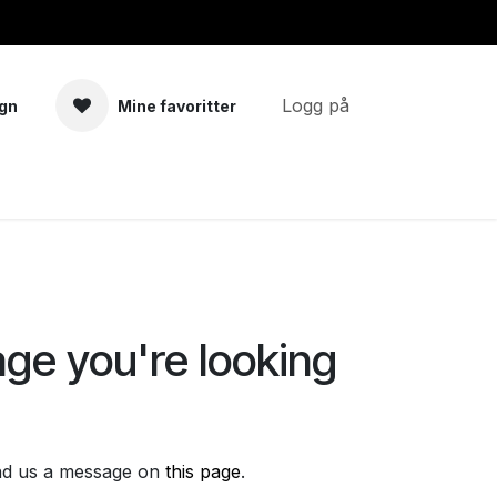
Logg på
gn
Mine favoritter
a
Tilbehør
age you're looking
send us a message on
this page
.