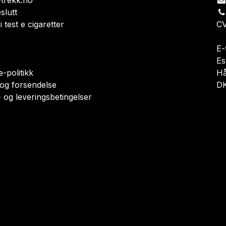
trekk.no
slutt
i test e cigaretter
CV
E-
Es
-politikk
H
 og forsendelse
DK
 og leveringsbetingelser