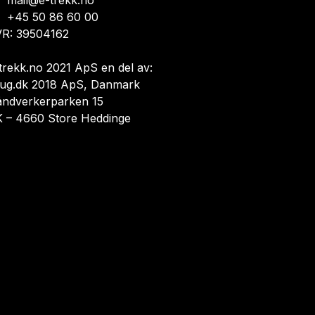
mail@e-trekk.no
+45 50 86 60 00
R: 39504162
trekk.no 2021 ApS en del av:
ug.dk 2018 ApS, Danmark
åndverkerparken 15
 – 4660 Store Heddinge