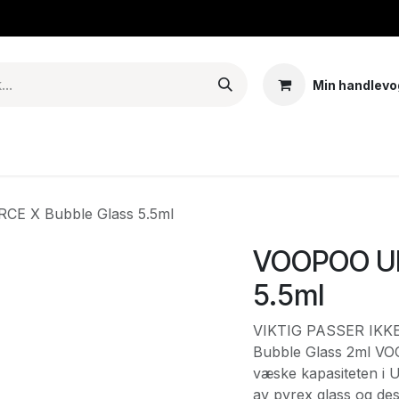
Min handlevo
Tank – Coils – Pods
E-juice & nikotinposer
Base
Arom
E X Bubble Glass 5.5ml
VOOPOO UF
5.5ml
VIKTIG PASSER IKK
Bubble Glass 2ml V
væske kapasiteten i U
av pyrex glass og de