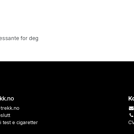
essante for deg
ekk.no
K
trekk.no
slutt
i test e cigaretter
CV