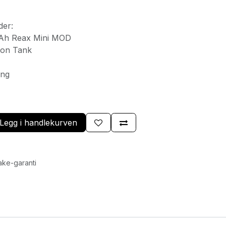
der:
0mAh Reax Mini MOD
igon Tank
ing
Legg i handlekurven
ake-garanti