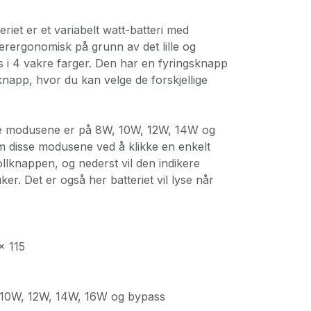
riet er et variabelt watt-batteri med
rergonomisk på grunn av det lille og
s i 4 vakre farger. Den har en fyringsknapp
napp, hvor du kan velge de forskjellige
te modusene er på 8W, 10W, 12W, 14W og
m disse modusene ved å klikke en enkelt
lknappen, og nederst vil den indikere
er. Det er også her batteriet vil lyse når
x 115
, 10W, 12W, 14W, 16W og bypass