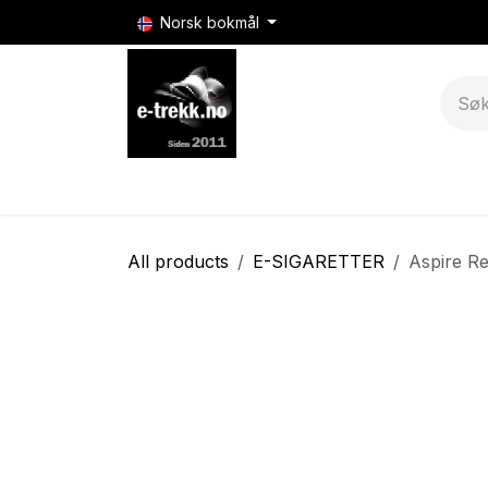
Skip to Content
Norsk bokmål
E-sigaretter
E-sigarett batterier & mods
All products
E-SIGARETTER
Aspire Re