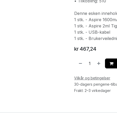
• Tilkobling: 510
Denne esken innehol
1 stk. - Aspire 160
1 stk. - Aspire 2ml T
1 stk. - USB-kabel
1 stk. - Brukerveiledn
kr
467,24
Vilkår og betingelser
30-dagers pengene-tilb
Frakt: 2–3 virkedager