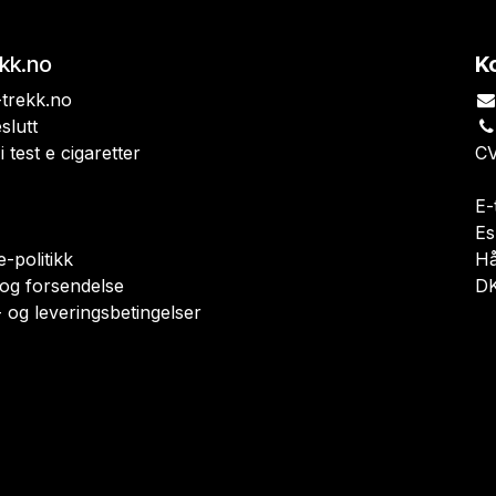
ekk.no
K
trekk.no
slutt
i test e cigaretter
CV
E-
Es
-politikk
H
 og forsendelse
DK
 og leveringsbetingelser