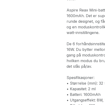
Aspire Reax Mini-batte
1600mAh. Det er supe
runde designet, og få
og en moduskontrollk
watt-innstillingene.
De 6 forhåndsinnstil
16W. Du bytter mello
gang på moduskontrol
hvilken modus du bruk
det slås på/av.
Spesifikasjoner:
• Størrelse (mm): 32 
• Kapasitet: 2 ml
• Batteri: 1600mAh
• Utgangseffekt: 8W