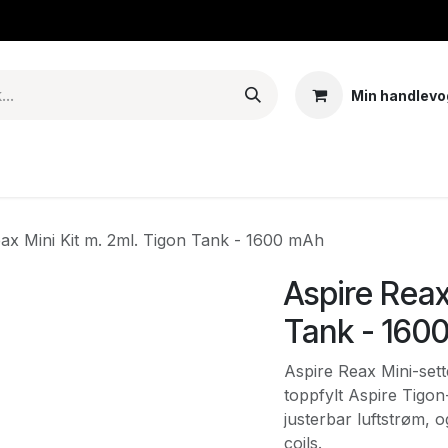
Min handlevo
Tank – Coils – Pods
E-juice & nikotinposer
Base
Arom
ax Mini Kit m. 2ml. Tigon Tank - 1600 mAh
Aspire Reax
Tank - 160
Aspire Reax Mini-set
toppfylt Aspire Tigon
justerbar luftstrøm, 
coils.