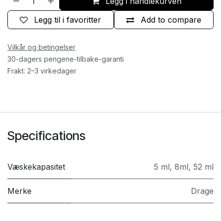
Legg i handlekurven
Legg til i favoritter
Add to compare
Vilkår og betingelser
30-dagers pengene-tilbake-garanti
Frakt: 2–3 virkedager
Specifications
Væskekapasitet
5 ml
,
8ml
,
52 ml
Merke
Drage