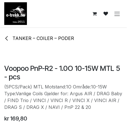
Skip to Content
TANKER – COILER – PODER
Voopoo PnP-R2 - 1.0O 10-15W MTL 5
- pcs
(5PCS/Pack) MTL Motstand:1O Område:10-15W
Type:Vanlige Coils Gjelder for: Argus AIR / DRAG Baby
/ FIND Trio / VINCI / VINCI R / VINCI X / VINCI AIR /
DRAG S / DRAG X / NAVI / PnP 22 & 20
kr
169,80