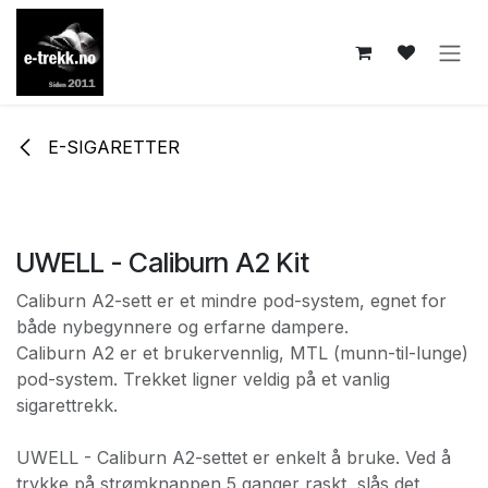
Skip to Content
E-SIGARETTER
UWELL - Caliburn A2 Kit
Caliburn A2-sett er et mindre pod-system, egnet for
både nybegynnere og erfarne dampere.
Caliburn A2 er et brukervennlig, MTL (munn-til-lunge)
pod-system. Trekket ligner veldig på et vanlig
sigarettrekk.
UWELL - Caliburn A2-settet er enkelt å bruke. Ved å
trykke på strømknappen 5 ganger raskt, slås det