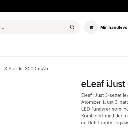
Min handlevo
Tank – Coils – Pods
E-juice & nikotinposer
Base
Arom
st 3 Startkit 3000 mAh
eLeaf iJust
Eleaf iJust 3-settet l
Atomizer. iJust 3-batt
LED fungerer som ind
Kombinert med den n
en flott toppfyllingslø