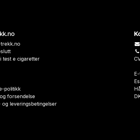
ekk.no
K
trekk.no
slutt
i test e cigaretter
CV
E-
Es
-politikk
H
 og forsendelse
DK
 og leveringsbetingelser