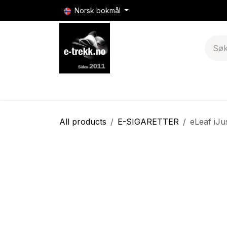
Skip to Content
Norsk bokmål
E-sigaretter
E-sigarett batterier & mods
All products
E-SIGARETTER
eLeaf iJu