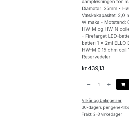
dampløsningen for ma
Diameter: 25mm - Høy
Væskekapasitet: 2,0 m
W maks - Motstand: 0
HW-M og HW-N coiler
- Firefarget LED-batte
batteri 1 x 2ml ELLO
HW-M 0,15 ohm coil 1
Reservedeler
kr
439,13
Vilkår og betingelser
30-dagers pengene-tilb
Frakt: 2–3 virkedager