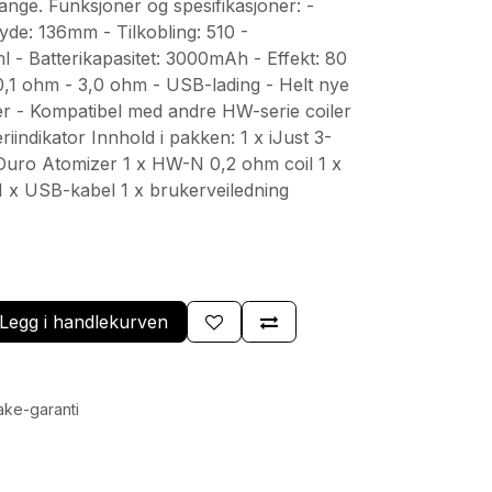
nge. Funksjoner og spesifikasjoner: -
de: 136mm - Tilkobling: 510 -
l - Batterikapasitet: 3000mAh - Effekt: 80
,1 ohm - 3,0 ohm - USB-lading - Helt nye
 - Kompatibel med andre HW-serie coiler
riindikator Innhold i pakken: 1 x iJust 3-
 Duro Atomizer 1 x HW-N 0,2 ohm coil 1 x
 x USB-kabel 1 x brukerveiledning
Legg i handlekurven
ake-garanti